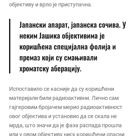
објективу и врло је приступачна.
Јапански апарат, јапанска сочива. У
неким Јашика објективима је
коришћена специјална фолија и
премаз који су смањивали
хроматску аберацију.
Испоставило се касније да су коришћени
материјали били радиоактивни. Лично сам
гајгеровим бројачем мерио радиоактивност
овог објектива и установио да се скала не
мрда, што значи да је фаза распада прошла
или у овом објективу нису коришћени опасни