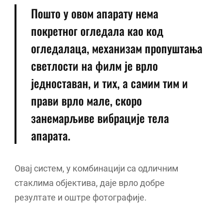
Пошто у овом апарату нема
покретног огледала као код
огледалаца, механизам пропуштања
светлости на филм је врло
једноставан, и тих, а самим тим и
прави врло мале, скоро
занемарљиве вибрације тела
апарата.
Овај систем, у комбинацији са одличним
стаклима објектива, даје врло добре
резултате и оштре фотографије.