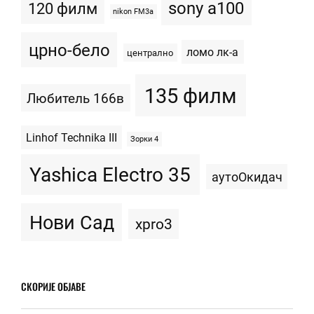
sony a100
120 филм
nikon FM3a
црно-бело
ломо лк-а
централно
135 филм
Любитель 166в
Linhof Technika III
Зорки 4
Yashica Electro 35
аутоОкидач
Нови Сад
xpro3
СКОРИЈЕ ОБЈАВЕ