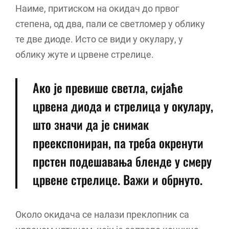
Наиме, притиском на окидач до првог
степена, од два, пали се светломер у облику
те две диоде. Исто се види у окулару, у
облику жуте и црвене стрелице.
Ако је превише светла, сијаће
црвена диода и стрелица у окулару,
што значи да је снимак
преекспониран, па треба окренути
прстен подешавања бленде у смеру
црвене стрелице. Важи и обрнуто.
Около окидача се налази преклопник са