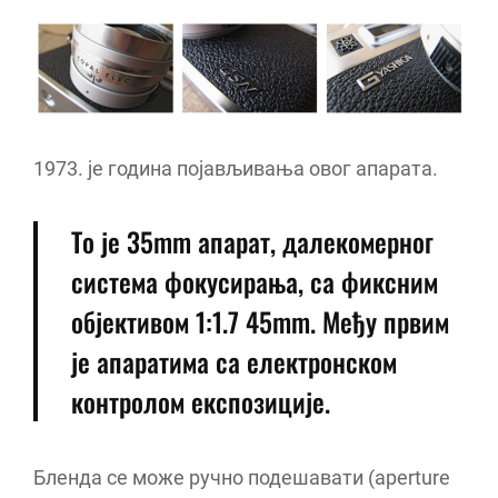
1973. је година појављивања овог апарата.
То је 35mm апарат, далекомерног
система фокусирања, са фиксним
објективом 1:1.7 45mm. Међу првим
је апаратима са електронском
контролом експозиције.
Бленда се може ручно подешавати (aperture