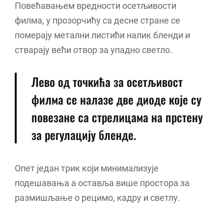
Повећавањем вредности осетљивости
филма, у прозорчићу са десне стране се
померају метални листићи налик бленди и
стварају већи отвор за упадно светло.
Лево од точкића за осетљивост
филма се налазе две диоде које су
повезане са стрелицама на прстену
за регулацију бленде.
Опет један трик који минимализује
подешавања а оставља више простора за
размишљање о рецимо, кадру и светлу.