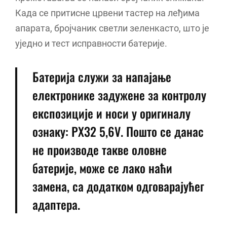
Када се притисне црвени тастер на леђима
апарата, бројчаник светли зеленкасто, што је
уједно и тест исправности батерије.
Батерија служи за напајање
електронике задужене за контролу
експозиције и носи у оригиналу
ознаку: PX32 5,6V. Пошто се данас
не производе такве оловне
батерије, може се лако наћи
замена, са додатком одговарајућег
адаптера.