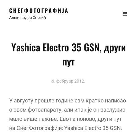
СНЕГФОТОГРАФИЈА
Александар Снегић
Yashica Electro 35 GSN, други
пут
6. фебруар 2012.
У августу прошле године сам кратко написао
о овом фотоапарату, али ипак је он заслужио
мало више пажње. Ево га поново, други пут
на СнегФотографији: Yashica Electro 35 GSN.