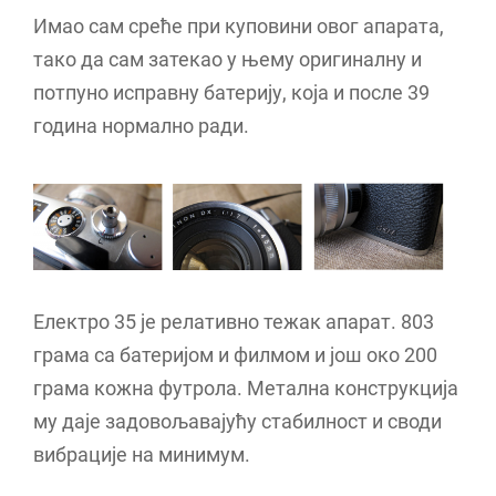
Имао сам среће при куповини овог апарата,
тако да сам затекао у њему оригиналну и
потпуно исправну батерију, која и после 39
година нормално ради.
Електро 35 је релативно тежак апарат. 803
грама са батеријом и филмом и још око 200
грама кожна футрола. Метална конструкција
му даје задовољавајућу стабилност и своди
вибрације на минимум.