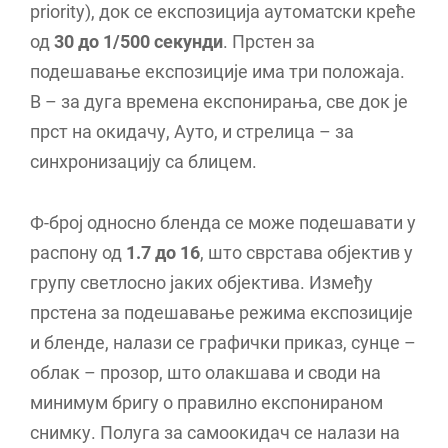
priority), док се експозиција аутоматски креће
од
30 до 1/500 секунди
. Прстен за
подешавање експозиције има три положаја.
В – за дуга времена експонирања, све док је
прст на окидачу, Ауто, и стрелица – за
синхронизацију са блицем.
Ф-број односно бленда се може подешавати у
распону од
1.7 до 16
, што сврстава објектив у
групу светлосно јаких објектива. Између
прстена за подешавање режима експозиције
и бленде, налази се графички приказ, сунце –
облак – прозор, што олакшава и своди на
минимум бригу о правилно експонираном
снимку. Полуга за самоокидач се налази на