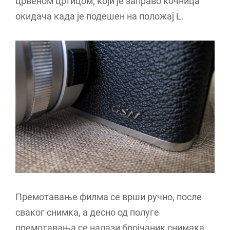
црвеном цртицом, који је заправо кочница
окидача када је подешен на положај L.
Премотавање филма се врши ручно, после
сваког снимка, а десно од полуге
премотавања се налази бројчаник снимака.