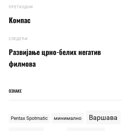
Кретање
Previous
ПРЕТХОДНИ
Post
Компас
чланка
следећи
СЛЕДЕЋИ
Развијање црно-белих негатив
филмова
ОЗНАКЕ
Варшава
минимално
Pentax Spotmatic