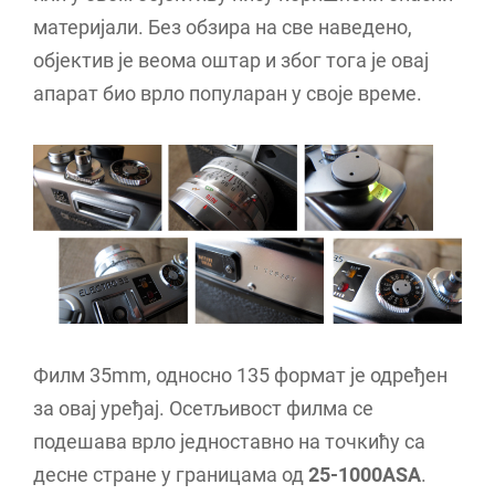
материјали. Без обзира на све наведено,
објектив је веома оштар и због тога је овај
апарат био врло популаран у своје време.
Филм 35mm, односно 135 формат је одређен
за овај уређај. Осетљивост филма се
подешава врло једноставно на точкићу са
десне стране у границама од
25-1000ASA
.