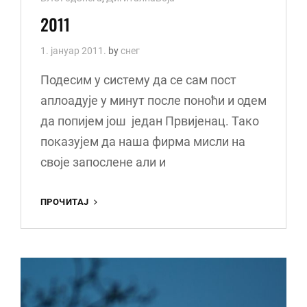
Links
2011
1. јануар 2011.
by
снег
Подесим у систему да се сам пост
аплоадује у минут после поноћи и одем
да попијем још један Првијенац. Тако
показујем да наша фирма мисли на
своје запослене али и
2011
ПРОЧИТАЈ