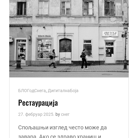
Cat
БЛОГодСнега
,
ДигиталнаБоја
Links
Рестаурација
27. фебруар 2025.
by
снег
Спољашњи изглед често може да
завара. Ако се здраво храниш и