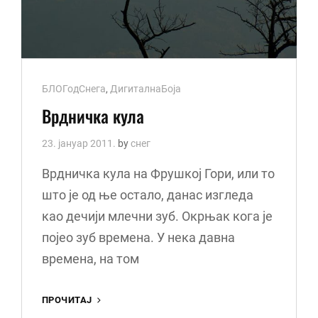
Cat
БЛОГодСнега
,
ДигиталнаБоја
Links
Врдничка кула
23. јануар 2011.
by
снег
Врдничка кула на Фрушкој Гори, или то
што је од ње остало, данас изгледа
као дечији млечни зуб. Окрњак кога је
појео зуб времена. У нека давна
времена, на том
ВРДНИЧКА
ПРОЧИТАЈ
КУЛА