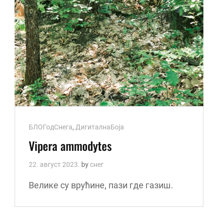
Cat
БЛОГодСнега
,
ДигиталнаБоја
Links
Vipera ammodytes
22. август 2023.
by
снег
Велике су врућине, пази где газиш.