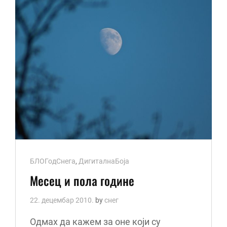
Cat
БЛОГодСнега
,
ДигиталнаБоја
Links
Месец и пола године
22. децембар 2010.
by
снег
Одмах да кажем за оне који су