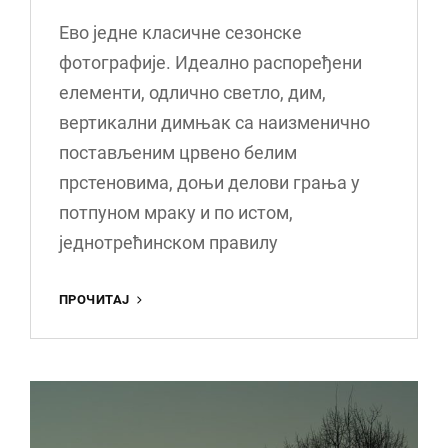
Ево једне класичне сезонске
фотографије. Идеално распоређени
елементи, одлично светло, дим,
вертикални димњак са наизменично
постављеним црвено белим
прстеновима, доњи делови грања у
потпуном мраку и по истом,
једнотрећинском правилу
ТОПЛАНА
ПРОЧИТАЈ