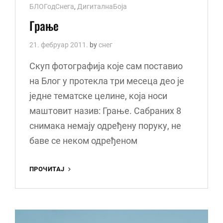
Cat
БЛОГодСнега
,
ДигиталнаБоја
Links
Грање
21. фебруар 2011.
by
снег
Скуп фотографија које сам поставио
на Блог у протекла три месеца део је
једне тематске целине, која носи
маштовит назив: Грање. Сабраних 8
снимака немају одређену поруку, не
баве се неком одређеном
ГРАЊЕ
ПРОЧИТАЈ