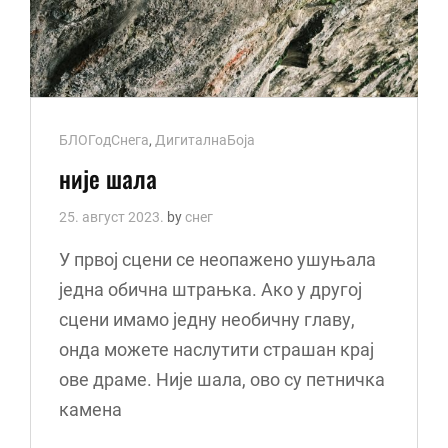
Cat
БЛОГодСнега
,
ДигиталнаБоја
Links
није шала
25. август 2023.
by
снег
У првој сцени се неопажено ушуњала
једна обична штрањка. Ако у другој
сцени имамо једну необичну главу,
онда можете наслутити страшан крај
ове драме. Није шала, овo су петничка
камена