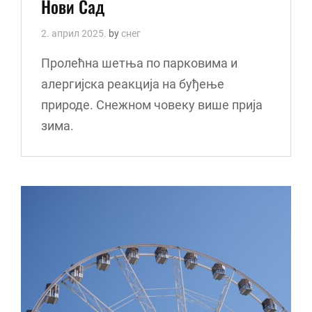
Нови Сад
2. април 2025.
by
снег
Пролећна шетња по парковима и
алергијска реакција на буђење
природе. Снежном човеку више прија
зима.