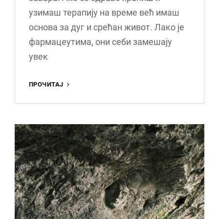
узимаш терапију на време већ имаш
основа за дуг и срећан живот. Лако је
фармацеутима, они себи замешају
увек
РЕСТАУРАЦИЈА
ПРОЧИТАЈ