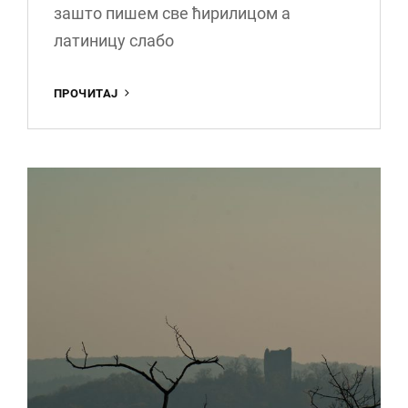
зашто пишем све ћирилицом а
латиницу слабо
Ћ
ПРОЧИТАЈ