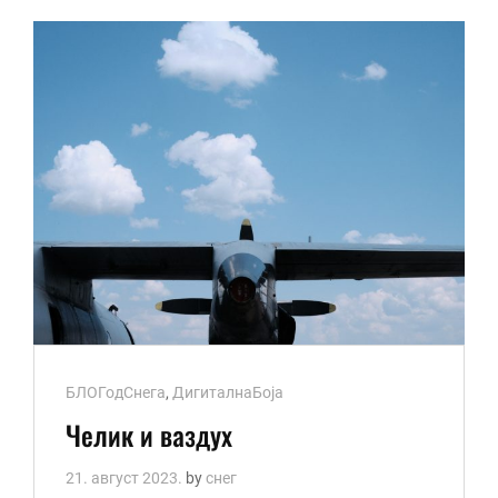
Cat
БЛОГодСнега
,
ДигиталнаБоја
Links
Челик и ваздух
21. август 2023.
by
снег