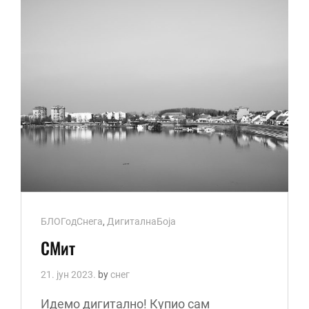
Cat
БЛОГодСнега
,
ДигиталнаБоја
Links
СМит
21. јун 2023.
by
снег
Идемо дигитално! Купио сам