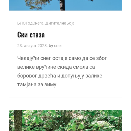
Cat
БЛОГодСнега
,
ДигиталнаБоја
Links
Ски стаза
23. август 2023.
by
снег
Чекајући снег остаје само да се због
велике врућине скида смола са
боровог дрвећа и допуњују залихе
тамјана за зиму.