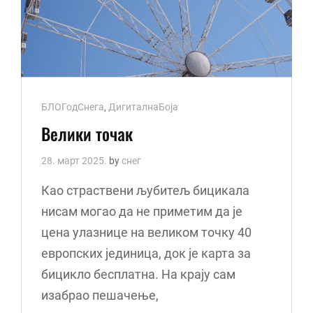
Cat
БЛОГодСнега
,
ДигиталнаБоја
Links
Велики точак
28. март 2025.
by
снег
Као страствени љубитељ бицикала
нисам могао да не приметим да је
цена улазнице на великом точку 40
европских јединица, док је карта за
бицикло бесплатна. На крају сам
изабрао пешачење,