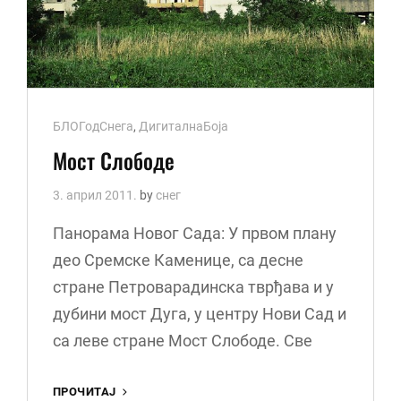
Cat
БЛОГодСнега
,
ДигиталнаБоја
Links
Мост Слободе
3. април 2011.
by
снег
Панорама Новог Сада: У првом плану
део Сремске Каменице, са десне
стране Петроварадинска тврђава и у
дубини мост Дуга, у центру Нови Сад и
са леве стране Мост Слободе. Све
МОСТ
ПРОЧИТАЈ