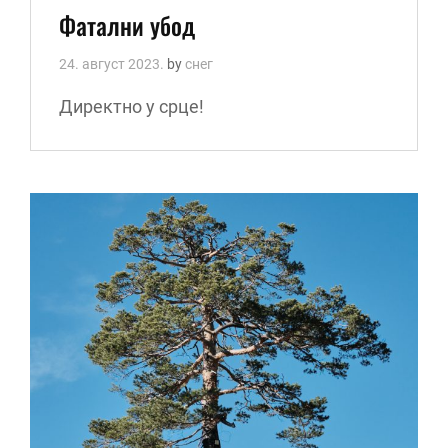
Links
Фатални убод
24. август 2023.
by
снег
Директно у срце!