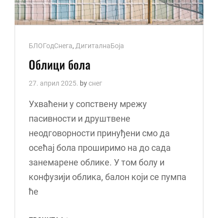
Cat
БЛОГодСнега
,
ДигиталнаБоја
Links
Облици бола
27. април 2025.
by
снег
Ухваћени у сопствену мрежу
пасивности и друштвене
неодговорности принуђени смо да
осећај бола проширимо на до сада
занемарене облике. У том болу и
конфузији облика, балон који се пумпа
ће