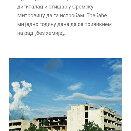
дигиталац и отишао у Сремску
Митровицу да га испробам. Требаће
ми једно годину дана да се привикнем
на рад „без хемије„.