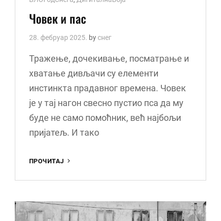
Links
Човек и пас
28. фебруар 2025.
by
снег
Тражење, дочекивање, посматрање и
хватање дивљачи су елементи
инстинкта прадавног времена. Човек
је у тај нагон свесно пустио пса да му
буде не само помоћник, већ најбољи
пријатељ. И тако
ЧОВЕК
ПРОЧИТАЈ
И
ПАС