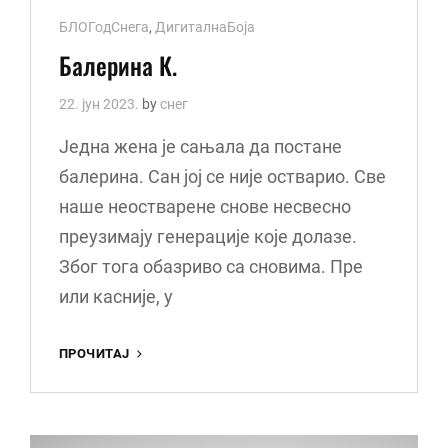
Cat
БЛОГодСнега
,
ДигиталнаБоја
Links
Балерина К.
22. јун 2023.
by
снег
Једна жена је сањала да постане
балерина. Сан јој се није остварио. Све
наше неостварене снове несвесно
преузимају генерације које долазе.
Због тога обазриво са сновима. Пре
или касније, у
БАЛЕРИНА
ПРОЧИТАЈ
К.