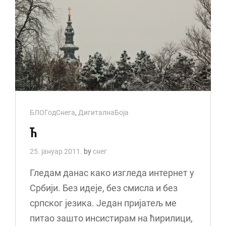
Cat
БЛОГодСнега
,
ДигиталнаБоја
Links
Ћ
25. јануар 2011.
by
снег
Гледам данас како изгледа интернет у
Србији. Без идеје, без смисла и без
српског језика. Један пријатељ ме
питао зашто инсистирам на ћирилици,