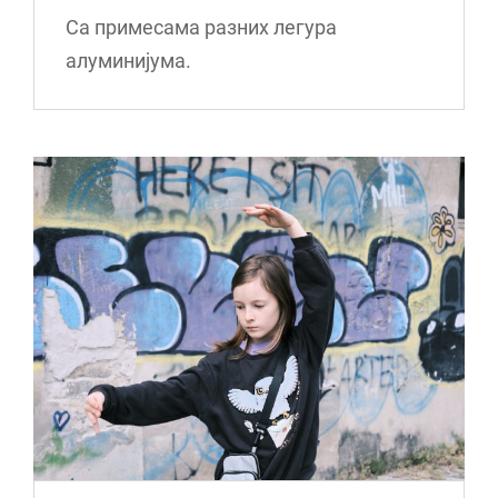
Са примесама разних легура
алуминијума.