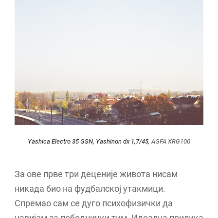
Yashica Electro 35 GSN, Yashinon dx 1,7/45
, AGFA XRG100
За ове прве три деценије живота нисам
никада био на фудбалској утакмици.
Спремао сам се дуго психофизички да
навијам за победнички тим. Идеална прилика