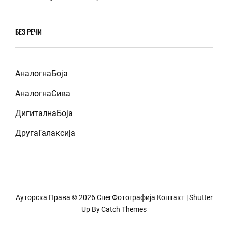
БЕЗ РЕЧИ
АналогнаБоја
АналогнаСива
ДигиталнаБоја
ДругаГалаксија
Ауторска Права © 2026
СнегФотографија
Контакт
|
Shutter
Up By
Catch Themes