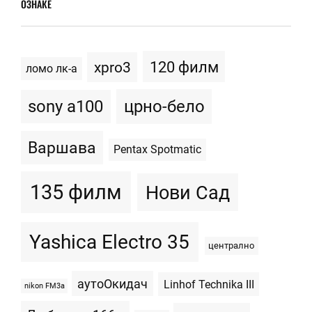
ОЗНАКЕ
120 филм
xpro3
ломо лк-а
sony a100
црно-бело
Варшава
Pentax Spotmatic
135 филм
Нови Сад
Yashica Electro 35
централно
аутоОкидач
Linhof Technika III
nikon FM3a