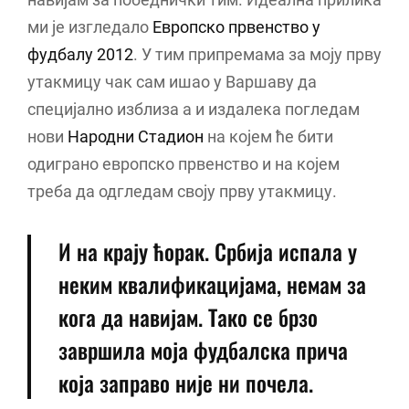
ми је изгледало
Европско првенство у
фудбалу 2012
. У тим припремама за моју прву
утакмицу чак сам ишао у Варшаву да
специјално изблиза а и издалека погледам
нови
Народни Стадион
на којем ће бити
одиграно европско првенство и на којем
треба да одгледам своју прву утакмицу.
И на крају ћорак. Србија испала у
неким квалификацијама, немам за
кога да навијам. Тако се брзо
завршила моја фудбалска прича
која заправо није ни почела.