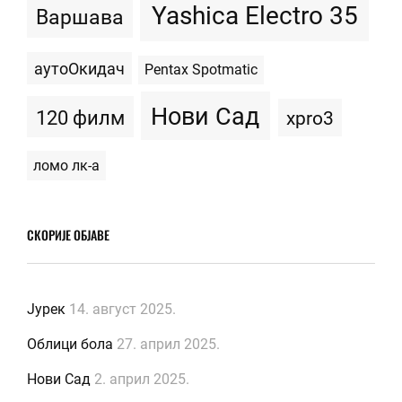
Yashica Electro 35
Варшава
аутоОкидач
Pentax Spotmatic
Нови Сад
120 филм
xpro3
ломо лк-а
СКОРИЈЕ ОБЈАВЕ
Јурек
14. август 2025.
Облици бола
27. април 2025.
Нови Сад
2. април 2025.