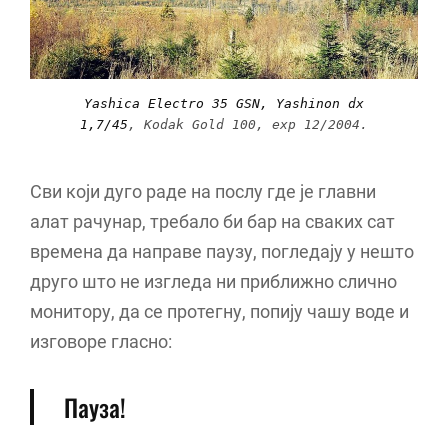
Yashica Electro 35 GSN, Yashinon dx
1,7/45
,
Kodak Gold 100
, exp 12/2004.
Сви који дуго раде на послу где је главни
алат рачунар, требало би бар на сваких сат
времена да направе паузу, погледају у нешто
друго што не изгледа ни приближно слично
монитору, да се протегну, попију чашу воде и
изговоре гласно:
Пауза!