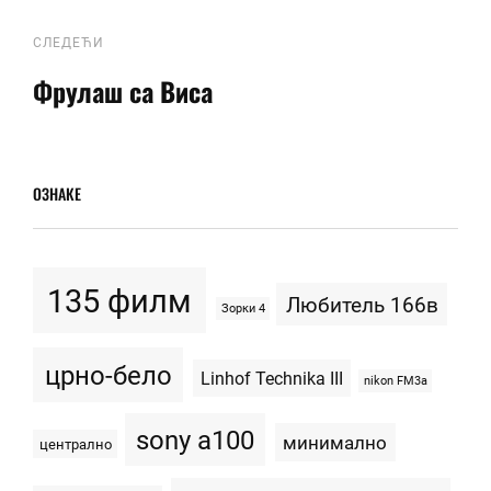
следећи
СЛЕДЕЋИ
Фрулаш са Виса
ОЗНАКЕ
135 филм
Любитель 166в
Зорки 4
црно-бело
Linhof Technika III
nikon FM3a
sony a100
минимално
централно