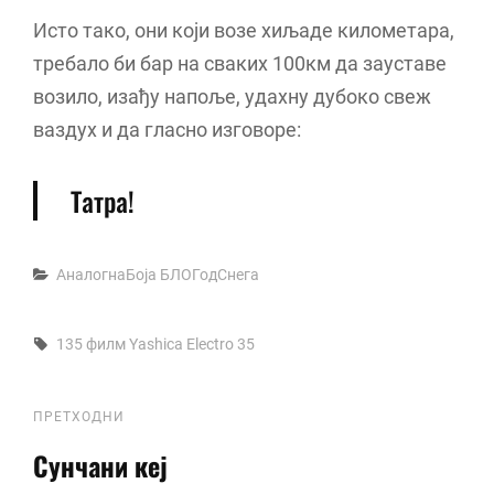
Исто тако, они који возе хиљаде километара,
требало би бар на сваких 100км да зауставе
возило, изађу напоље, удахну дубоко свеж
ваздух и да гласно изговоре:
Татра!
Categories
АналогнаБоја
БЛОГодСнега
Tags,
135 филм
Yashica Electro 35
Кретање
Previous
ПРЕТХОДНИ
Post
Сунчани кеј
чланка