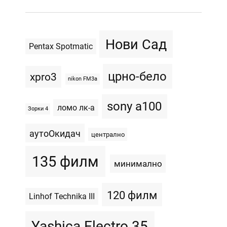
Нови Сад
Pentax Spotmatic
црно-бело
xpro3
nikon FM3a
sony a100
ломо лк-а
Зорки 4
аутоОкидач
централно
135 филм
минимално
120 филм
Linhof Technika III
Yashica Electro 35