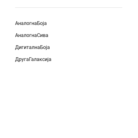
АналогнаБоја
АналогнаСива
ДигиталнаБоја
ДругаГалаксија