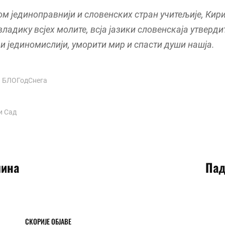
м јединоправнији и словенских стран учитељије, Кири
владику всјех молите, всја јазики словенскаја утверди
и јединомислији, уморити мир и спасти души нашја.
а
БЛОГодСнега
и Сад
чина
Пад
СКОРИЈЕ ОБЈАВЕ