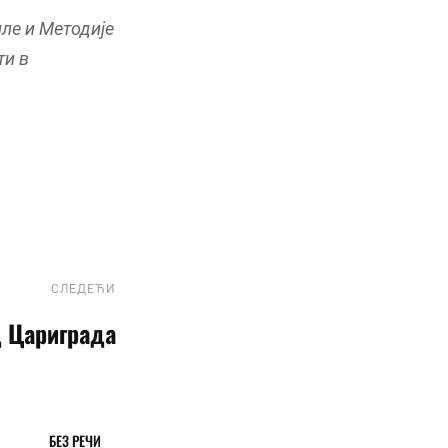
ле и Методије
ти в
СЛЕДЕЋИ
следећи
 Цариграда
БЕЗ РЕЧИ