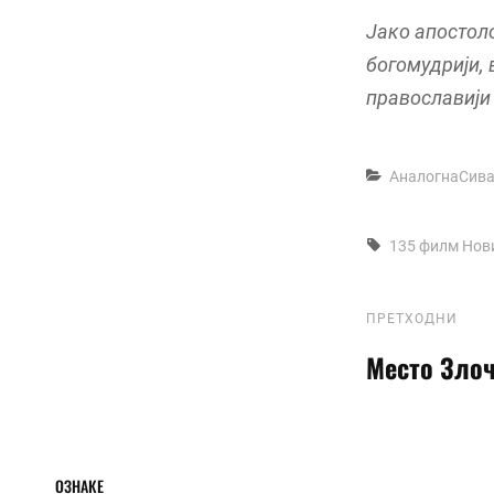
Јако апостоло
богомудрији, 
православији 
Categories
АналогнаСив
Tags,
135 филм
Нов
Кретање
Previous
ПРЕТХОДНИ
Post
Место Зло
чланка
ОЗНАКЕ