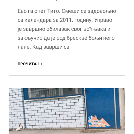
Ево га опет Тито. Смеши се задовољно
са календара за 2011. годину. Управо
је завршио обилазак свог воћњака и
закључио да је род брескве бољи него
лане. Кад заврши са
ТАМНАВА
ПРОЧИТАЈ
ТРЕЈД