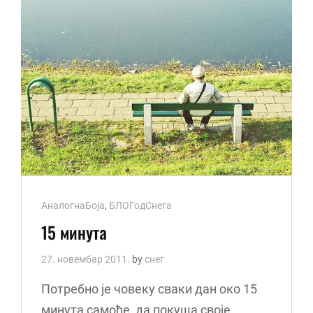
Cat
АналогнаБоја
,
БЛОГодСнега
Links
15 минута
27. новембар 2011.
by
снег
Потребно је човеку сваки дан око 15
минута самоће, да покуша своје