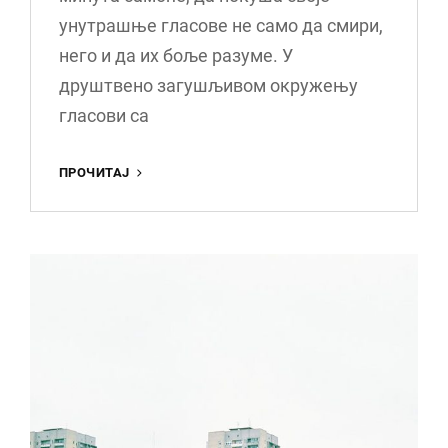
унутрашње гласове не само да смири,
него и да их боље разуме. У
друштвено загушљивом окружењу
гласови са
15
ПРОЧИТАЈ
МИНУТА