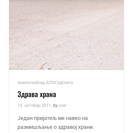
Cat
АналогнаБоја
,
БЛОГодСнега
Links
Здрава храна
15. октобар 2011.
by
снег
Један пријатељ ме навео на
размишљање о здравој храни.