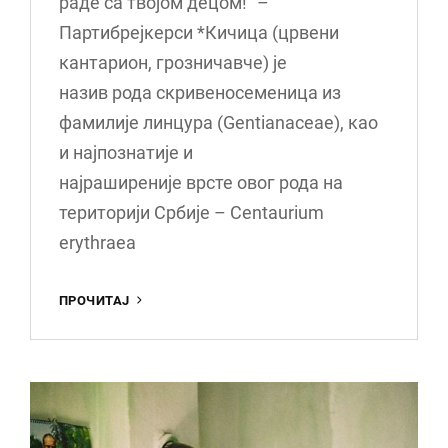
раде са твојом децом!“ –
Партибрејкерси *Кичица (црвени
кантарион, грозничавче) је
назив рода скривеносеменица из
фамилије линцура (Gentianaceae), као
и најпознатије и
најраширеније врсте овог рода на
територији Србије – Centaurium
erythraea
КИЧИЦА
ПРОЧИТАЈ