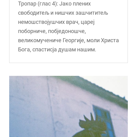
Тропар (глас 4): Јако плених
свободитељ и нишчих зашчититељ
немошствојушчих врач, цареј
поборниче, побједоношче,
великомучениче Георгије, моли Христа
Бога, спастисја душам нашим.