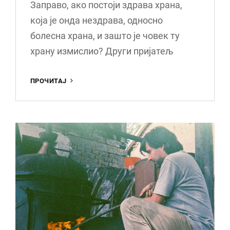
Заправо, ако постоји здрава храна,
која је онда нездрава, односно
болесна храна, и зашто је човек ту
храну измислио? Други пријатељ
ЗДРАВА
ПРОЧИТАЈ
ХРАНА