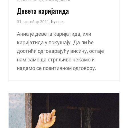
Links
Девета каријатида
31. октобар 2011.
by
снег
Аниа је девета каријатида, или
каријатида у покушају. Да ли ће
достићи одговарајућу висину, остаје
нам само да стрпљиво чекамо и
надамо се позитивном одговору.