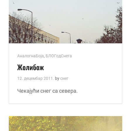
Cat
АналогнаБоја
,
БЛОГодСнега
Links
Жолибож
12. децембар 2011.
by
снег
Чекајући снег са севера.