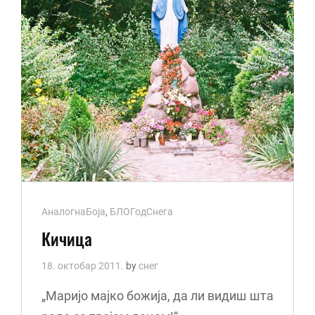
Cat
АналогнаБоја
,
БЛОГодСнега
Links
Кичица
18. октобар 2011.
by
снег
„Маријо мајко божија, да ли видиш шта