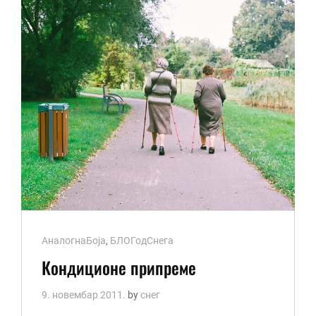
Cat
АналогнаБоја
,
БЛОГодСнега
Links
Кондиционе припреме
9. новембар 2011.
by
снег