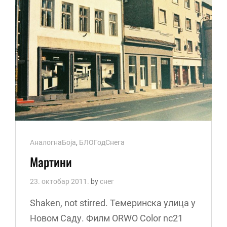
Cat
АналогнаБоја
,
БЛОГодСнега
Links
Мартини
23. октобар 2011.
by
снег
Shaken, not stirred. Темеринска улица у
Новом Саду. Филм ORWO Color nc21