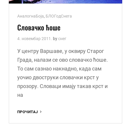
Cat
АналогнаБоја
,
БЛОГодСнега
Links
Словачко ћоше
4. новембар 2011.
by
снег
У центру Варшаве, у оквиру Старог
Града, налази се ово словачко ћоше.
То сам сазнао накнадно, када сам
уочио двоструки словачки крст у
прозору. Словаци имају такав крст и
на
СЛОВАЧКО
ПРОЧИТАЈ
ЋОШЕ