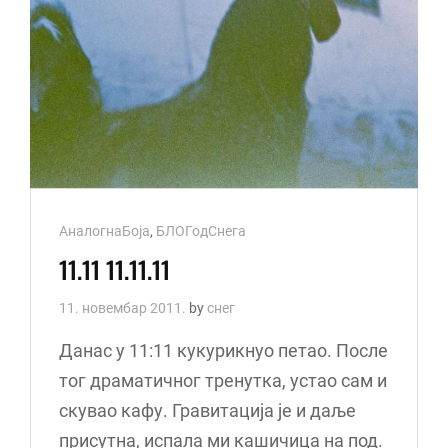
Cat
АналогнаБоја
,
БЛОГодСнега
Links
11.11 11.11.11
11. новембар 2011.
by
снег
Данас у 11:11 кукурикнуо петао. После
тог драматичног тренутка, устао сам и
скувао кафу. Гравитација је и даље
присутна, испала ми кашичица на под.