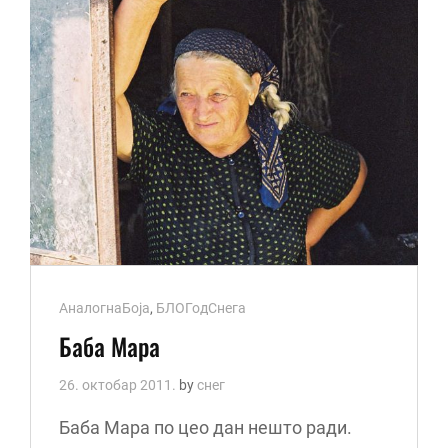
Cat
АналогнаБоја
,
БЛОГодСнега
Links
Баба Мара
26. октобар 2011.
by
снег
Баба Мара по цео дан нешто ради.