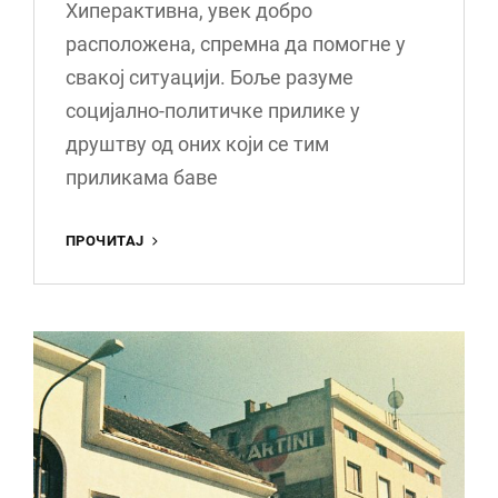
Хиперактивна, увек добро
расположена, спремна да помогне у
свакој ситуацији. Боље разуме
социјално-политичке прилике у
друштву од оних који се тим
приликама баве
БАБА
ПРОЧИТАЈ
МАРА