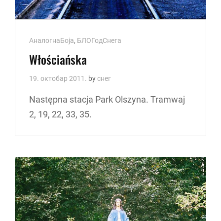
Cat
АналогнаБоја
,
БЛОГодСнега
Links
Włościańska
19. октобар 2011.
by
снег
Następna stacja Park Olszyna. Tramwaj
2, 19, 22, 33, 35.