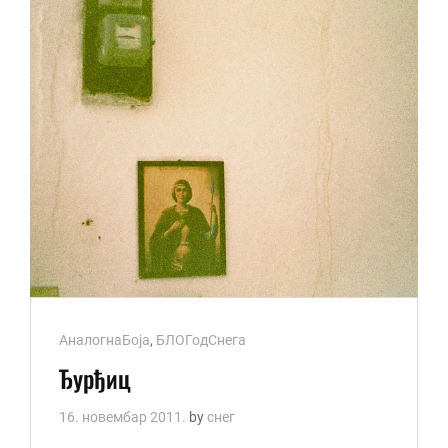
Cat
АналогнаБоја
,
БЛОГодСнега
Links
Ђурђиц
16. новембар 2011.
by
снег