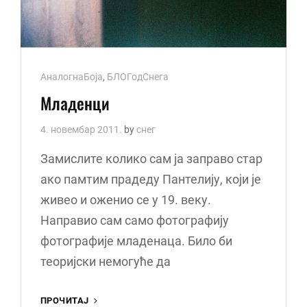
Cat
АналогнаБоја
,
БЛОГодСнега
Links
Младенци
4. новембар 2011.
by
снег
Замислите колико сам ја заправо стар
ако памтим прадеду Пантелију, који је
живео и оженио се у 19. веку.
Направио сам само фотографију
фотографије младенаца. Било би
теоријски немогуће да
МЛАДЕНЦИ
ПРОЧИТАЈ