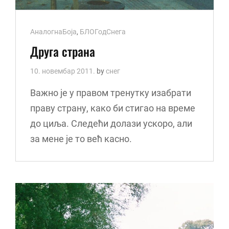
Cat
АналогнаБоја
,
БЛОГодСнега
Links
Друга страна
10. новембар 2011.
by
снег
Важно је у правом тренутку изабрати
праву страну, како би стигао на време
до циља. Следећи долази ускоро, али
за мене је то већ касно.