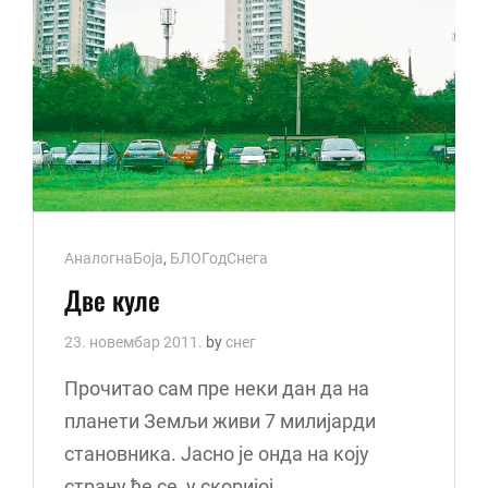
Cat
АналогнаБоја
,
БЛОГодСнега
Links
Две куле
23. новембар 2011.
by
снег
Прочитао сам пре неки дан да на
планети Земљи живи 7 милијарди
становника. Јасно је онда на коју
страну ће се, у скоријој